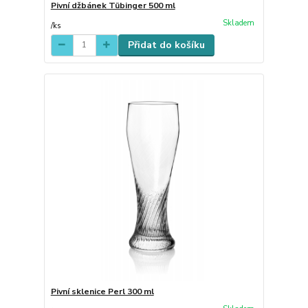
Pivní džbánek Tübinger 500 ml
Skladem
/
ks
Přidat do košíku
Pivní sklenice Perl 300 ml