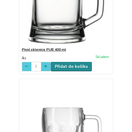
Pivní sklenice PUB 400 ml
Skladem
/
ks
Přidat do košíku