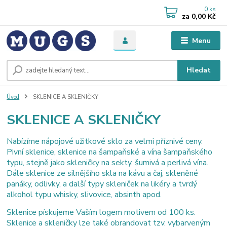
0
ks
za
0,00 Kč
Menu
Hledat
Úvod
SKLENICE A SKLENIČKY
SKLENICE A SKLENIČKY
Nabízíme nápojové užitkové sklo za velmi příznivé ceny.
Pivní sklenice, sklenice na šampaňské a vína šampaňského
typu, stejně jako skleničky na sekty, šumivá a perlivá vína.
Dále sklenice ze silnějšího skla na kávu a čaj, skleněné
panáky, odlivky, a další typy skleniček na likéry a tvrdý
alkohol typu whisky, slivovice, absinth apod.
Sklenice pískujeme Vaším logem motivem od 100 ks.
Sklenice a skleničky lze také obrandovat tzv. vybarveným