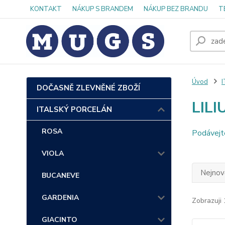
KONTAKT
NÁKUP S BRANDEM
NÁKUP BEZ BRANDU
T
Úvod
DOČASNĚ ZLEVNĚNÉ ZBOŽÍ
LILI
ITALSKÝ PORCELÁN
ROSA
Podávejte
VIOLA
Nejnově
BUCANEVE
GARDENIA
Zobrazuji 
GIACINTO