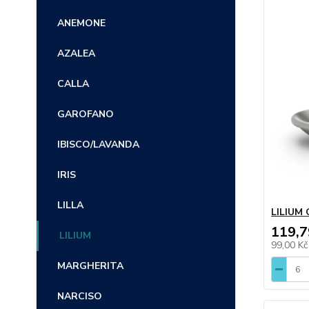
ANEMONE
AZALEA
CALLA
GAROFANO
IBISCO/LAVANDA
IRIS
LILLA
LILIUM 
119,7
LILIUM
99,00 K
MARGHERITA
NARCISO