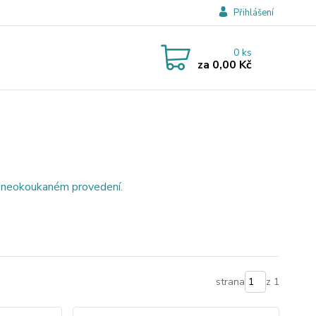
Přihlášení
0
ks
za
0,00 Kč
 a neokoukaném provedení.
strana
z 1