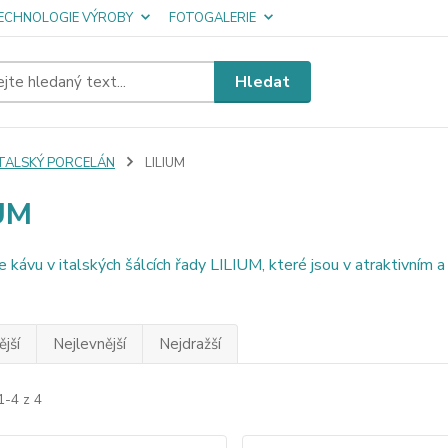
ECHNOLOGIE VÝROBY
FOTOGALERIE
Hledat
ITALSKÝ PORCELÁN
LILIUM
UM
 kávu v italských šálcích řady LILIUM, které jsou v atraktivním
jší
Nejlevnější
Nejdražší
1-4 z 4