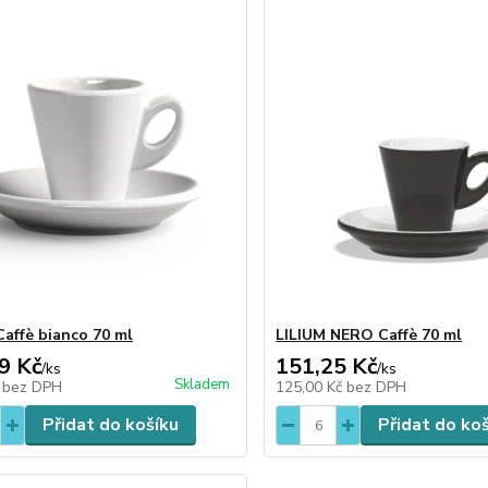
Caffè bianco 70 ml
LILIUM NERO Caffè 70 ml
9 Kč
151,25 Kč
/
ks
/
ks
Skladem
č
bez DPH
125,00 Kč
bez DPH
Přidat do košíku
Přidat do ko