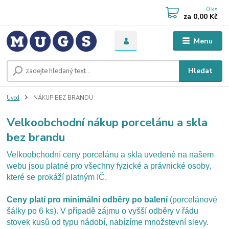
0
ks
za
0,00 Kč
Menu
Hledat
Úvod
NÁKUP BEZ BRANDU
Velkoobchodní nákup porcelánu a skla
bez brandu
Velkoobchodní ceny porcelánu a skla uvedené na našem
webu jsou platné pro všechny fyzické a právnické osoby,
které se prokáží platným IČ.
Ceny platí pro minimální odběry po balení
(porcelánové
šálky po 6 ks). V případě zájmu o vyšší odběry v řádu
stovek kusů od typu nádobí, nabízíme množstevní slevy.