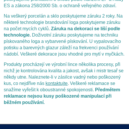
ES a zákona 258/2000 Sb. o ochraně veřejného zdraví.
Na veškerý porcelán a sklo poskytujeme záruku 2 roky. Na
některé technologie brandování loga poskytujeme záruku
na počet mycích cyklů.
Záruka na dekoraci se liší podle
technologie.
Doživotní záruku poskytujeme na techniku
pískovaného loga a vybarvené pískování. U vypalovacího
potisku a barevných glazur záleží na frekvenci používání
nádobí. Veškeré dekorace jsou vhodné pro mytí v myčkách.
Produkty procházejí ve výrobní lince několika procesy, při
nichž je kontrolována kvalita a jakost, avšak i mistr tesař se
někdy utne. Naleznete-li v zásilce vadný nebo poškozený
kus, co nejdříve nás
kontaktujte
. Veškeré reklamace se
snažíme vyřešit k oboustranné spokojenosti.
Předmětem
reklamace nejsou kusy poškozené manipulací při
běžném používání.