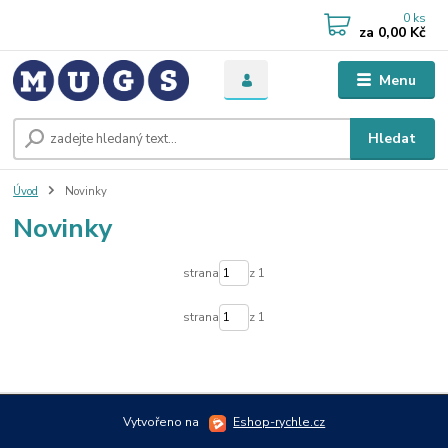
0
ks
za
0,00 Kč
Menu
Hledat
Úvod
Novinky
Novinky
strana
z 1
strana
z 1
Vytvořeno na
Eshop-rychle.cz