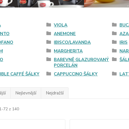
A
VIOLA
BUC
INTO
ANEMONE
AZA
OFANO
IBISCO/LAVANDA
IRIS
UM
MARGHERITA
NAR
CO
BAREVNĚ GLAZUROVANÝ
ŠÁL
PORCELÁN
BLE CAFFÉ ŠÁLKY
CAPPUCCINO ŠÁLKY
LAT
jší
Nejlevnější
Nejdražší
1-72 z 140