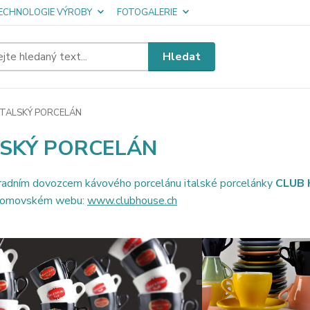
ECHNOLOGIE VÝROBY
FOTOGALERIE
Hledat
ITALSKÝ PORCELÁN
LSKÝ PORCELÁN
radním dovozcem kávového porcelánu italské porcelánky
CLUB
 domovském webu:
www.clubhouse.ch