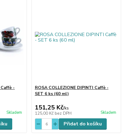
Caffè -
ROSA COLLEZIONE DIPINTI Caffè -
SET 6 ks (60 ml)
151,25 Kč
/
ks
Skladem
Skladem
125,00 Kč
bez DPH
šíku
Přidat do košíku