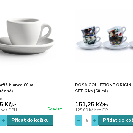
ffè bianco 60 ml
ROSA COLLEZIONE ORIGINI 
těnné)
SET 6 ks (60 ml)
č
5 Kč
151,25 Kč
/
ks
/
ks
Skladem
č
bez DPH
125,00 Kč
bez DPH
Přidat do košíku
Přidat do ko