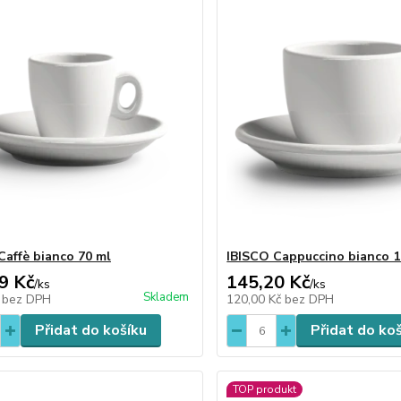
Caffè bianco 70 ml
IBISCO Cappuccino bianco 1
9 Kč
145,20 Kč
/
ks
/
ks
Skladem
č
bez DPH
120,00 Kč
bez DPH
Přidat do košíku
Přidat do ko
TOP produkt