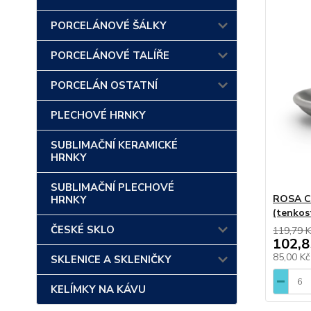
PORCELÁNOVÉ ŠÁLKY
PORCELÁNOVÉ TALÍŘE
PORCELÁN OSTATNÍ
PLECHOVÉ HRNKY
SUBLIMAČNÍ KERAMICKÉ
HRNKY
SUBLIMAČNÍ PLECHOVÉ
ROSA Ca
HRNKY
(tenkos
ČESKÉ SKLO
119,79 K
102,8
85,00 K
SKLENICE A SKLENIČKY
KELÍMKY NA KÁVU