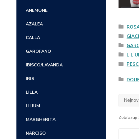
ANEMONE
AZALEA
ROS
GIAC
CALLA
GAR
GAROFANO
LILI
PES
IBISCO/LAVANDA
IRIS
DOUB
LILLA
Nejnově
LILIUM
Zobrazuji 
MARGHERITA
NARCISO