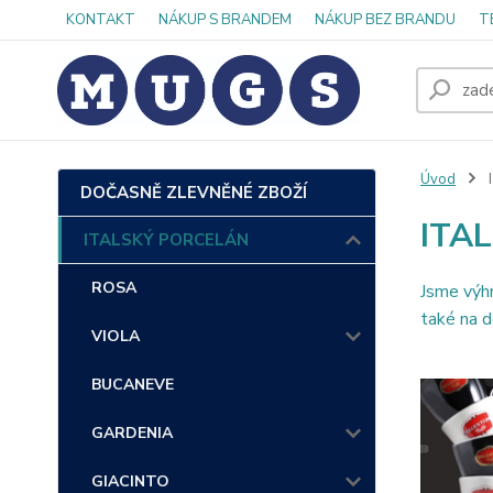
KONTAKT
NÁKUP S BRANDEM
NÁKUP BEZ BRANDU
T
Úvod
DOČASNĚ ZLEVNĚNÉ ZBOŽÍ
ITA
ITALSKÝ PORCELÁN
ROSA
Jsme výh
také na
VIOLA
BUCANEVE
GARDENIA
GIACINTO