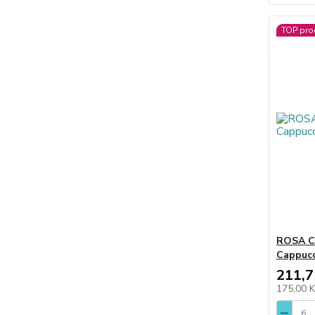
TOP pro
ROSA C
Cappucc
211,7
175,00 