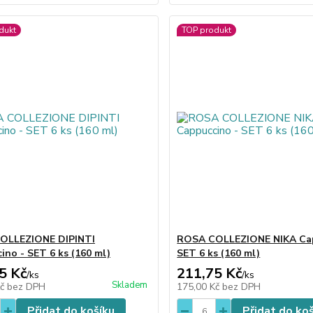
dukt
TOP produkt
OLLEZIONE DIPINTI
ROSA COLLEZIONE NIKA Cap
ino - SET 6 ks (160 ml)
SET 6 ks (160 ml)
5 Kč
211,75 Kč
/
ks
/
ks
Skladem
Kč
bez DPH
175,00 Kč
bez DPH
Přidat do košíku
Přidat do ko