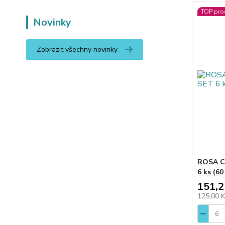
TOP pro
Novinky
Zobrazit všechny novinky
ROSA C
6 ks (60
151,2
125,00 