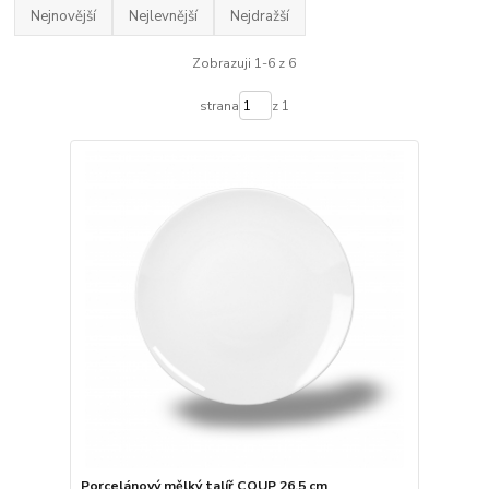
Nejnovější
Nejlevnější
Nejdražší
Zobrazuji 1-6 z 6
strana
z 1
Porcelánový mělký talíř COUP 26,5 cm