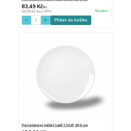
83,49 Kč
/
ks
Skladem
69,00 Kč
bez DPH
Přidat do košíku
Porcelánový mělký talíř COUP 30,5 cm