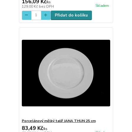
156,09 Kč
/
ks
Skladem
129,00 Kč
bez DPH
Přidat do košíku
Porcelánový mělký talíř JANA THUN 25 cm
83,49 Kč
/
ks