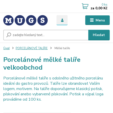
0
ks
za
0,00 Kč
Menu
Hledat
Úvod
PORCELÁNOVÉ TALÍŘE
Mělké talíře
Porcelánové mělké talíře
velkoobchod
Porcelánové mělké talíře s odolného užitného porcelánu
ideální do gastro provozů. Talíře lze obrandovat Vaším
logem, motivem. Na talíře doporučujeme klasický potisk,
pískování anebo vybarvené pískování. Potisk a výpal loga
provádíme od 100 ks.