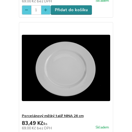
Skladem
69,00 Kč
bez DPH
Přidat do košíku
Porcelánový mělký talíř NINA 26 cm
83,49 Kč
/
ks
Skladem
69,00 Kč
bez DPH